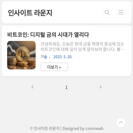
본문 바로가기
인사이트 라운지
비트코인: 디지털 금의 시대가 열리다
안녕하세요, 오늘은 현대 금융 혁명의 중심에 있는
비트코인에 대해 깊이 있게 알아보려 합니다. 불과
2년전만 해도 비트코인의 가격은 4000만원 수준
기술
2025. 5. 20.
이었습니다. 그런데 지금 비트코인 한개의 가격은
빗썸 기준으로 1억 5천만원에 이르고 있습니다. 비
더보기 ››
트코인의 시가총액은 2조달러를 돌파하였고 구글
과 메타를 제치고 전세계 시가 총액 6위에 이르고
있습니다. 정말 엄청납니다. 비트코인은 단순한 디
지털 화폐를 넘어 우리 경제와 금융 시스템의 패러
1
다임을 바꾸고 있습니다. 비트코인 기술이 핵심인
블록체인 기술은 이미 제도권 안에서 디지털 금융
의 핵심 기술로 자리잡고 있습니다. 블록체인 기술
과 비트코인은 4차산업혁 시대에 모르면 안돼는 핵
심 기술이자 자산입니다. 이 글에서는 비트코인의
기본 개념부터 작동 원리, 그리고..
© 인사이트 라운지 | Designed by
comnewb