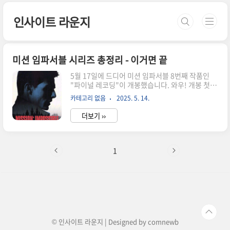
본문 바로가기
인사이트 라운지
미션 임파서블 시리즈 총정리 - 이거면 끝
5월 17일에 드디어 미션 임파서블 8번째 작품인
"파이널 레코딩"이 개봉했습니다. 와우! 개봉 첫날
42만명 관람 기록을 세우며 올해 최고 흥행 작품으
카테고리 없음
2025. 5. 14.
로 자리잡았네요! 탐 크루즈의 액션 연기는 정말 경
이롭습니다. 그의 나이가 62세라고 믿기지가 않는
더보기 ››
데요. 이쯤해서 한번 미션 임파서블 정주행을 해보
고 싶은 마음이 솓구쳐 오릅니다. 그래서 이번 글에
서는 미션 임파서블 전 시리즈를 정리해 봤습니다.
시리즈의 각 편 줄거리, 주요 등장인물, 주요 사건
1
그리고 흥행 기록까지 한번 살펴볼께요! (스포일러
없어요!) 1996년 시작된 미션 임파서블 시리즈는
2025년 현재까지 7편이 개봉되었으며, 전 세계적
으로 사랑받는 액션 스파이 프랜차이즈로 자리 잡
았습니다. 탐 크루즈가 IMF(Impossible
Mission..
© 인사이트 라운지 | Designed by
comnewb