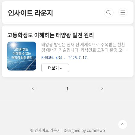
본문 바로가기
인사이트 라운지
고등학생도 이해하는 태양광 발전 원리
태양광 발전은 현재 전 세계적으로 주목받는 친환
경 에너지 기술입니다. 화석연료 고갈과 환경 오염
문제가 심각해지면서, 태양의 무한한 에너지를 활
카테고리 없음
2025. 7. 17.
용하는 태양광 발전 기술의 중요성이 더욱 커지고
있습니다. 특히 우리나라에서는 친환경 발전 산업
더보기 ››
에 대한 투자와 연구가 활발히 진행되고 있어, 미래
에너지 시스템의 핵심 기술로 자리잡고 있습니다.
태양광 발전이란 무엇인가?태양광 발전의 기본 개
념태양광 발전은 태양의 빛에너지를 변환시켜 전기
1
를 생산하는 발전기술입니다. 햇빛을 받으면 광전
효과에 의해 전기를 발생하는 태양전지를 이용한
발전방식으로, 태양열 발전과는 구별됩니다. 태양
열 발전이 태양의 열을 이용하여 물을 끓여 증기를
만들고 터빈을 돌려 전기를 생산하는 반면, 태양광
발전은 빛 자체를 직접 전기로 변환하는 기술..
© 인사이트 라운지 | Designed by
comnewb