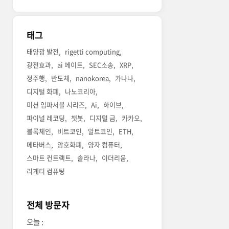
태그
태양광 발전
rigetti computing
광전효과
ai 메이트
SEC소송
XRP
정주행
반도체
nanokorea
카나나
디지털 화폐
나노코리아
미션 임파서블 시리즈
Ai
하이브
파이널 레코딩
챗봇
디지털 금
카카오
블록체인
비트코인
알트코인
ETH
메타버스
암호화폐
양자 컴퓨터
스마트 컨트랙트
솔라나
이더리움
리게티 컴퓨팅
전체 방문자
오늘 :