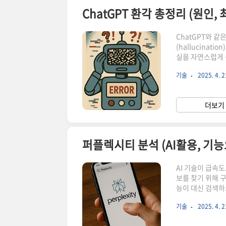
ChatGPT 환각 총정리 (원인,
ChatGPT와 같
(hallucina
실을 자연스럽게 
ChatGPT의 
기술
2025. 4. 2
용자 관점에서 어떻
ChatGPT 환
스럽게 생성하는 
더보기 
본적인 원인은 모
퍼플렉시티 분석 (AI활용, 기
AI 기술이 급속
보를 찾기 위해 
능이 대신 검색하고
기반 검색 도구가
기술
2025. 4. 2
고 있다. 이 글
재 어떤 흐름 속