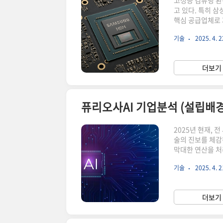
고성능 컴퓨팅 환
고 있다. 특히 
핵심 공급업체로 
업 내 역할, 미
기술
2025. 4. 2
개요와 삼성의 진화
나 GDDR 메모
히 AI, 머신러닝
더보기 
HBM의 등장은 메
퓨리오사AI 기업분석 (설립배경
2025년 현재, 
술의 진보를 체감
막대한 연산을 처
시대 흐름 속에서
기술
2025. 4. 2
빅테크 기업들과 
업 배경, 기술력,
총체적으로 분석해
더보기 
된 한국의 AI 반