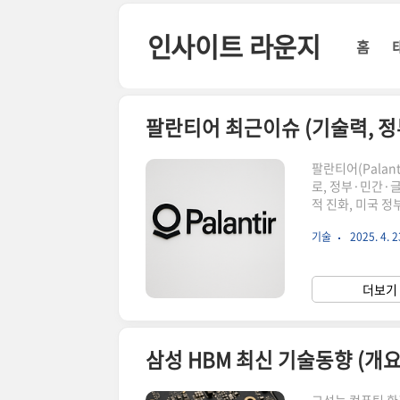
본문 바로가기
인사이트 라운지
홈
팔란티어 최근이슈 (기술력, 정
팔란티어(Palan
로, 정부·민간·
적 진화, 미국 
는 이름은 『반지
기술
2025. 4. 2
처럼 방대한 데이
의 핵심 기술 구
터 플랫폼의 강점
더보기 
핵심 기술은 데이
삼성 HBM 최신 기술동향 (개요