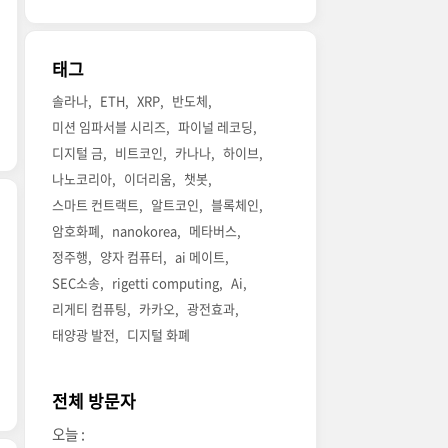
태그
솔라나
ETH
XRP
반도체
미션 임파서블 시리즈
파이널 레코딩
디지털 금
비트코인
카나나
하이브
나노코리아
이더리움
챗봇
스마트 컨트랙트
알트코인
블록체인
암호화폐
nanokorea
메타버스
정주행
양자 컴퓨터
ai 메이트
SEC소송
rigetti computing
Ai
리게티 컴퓨팅
카카오
광전효과
태양광 발전
디지털 화폐
전체 방문자
오늘 :