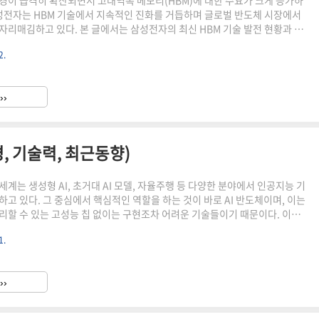
경이 급격히 확산되면서 고대역폭 메모리(HBM)에 대한 수요가 크게 증가하
삼성전자는 HBM 기술에서 지속적인 진화를 거듭하며 글로벌 반도체 시장에서
자리매김하고 있다. 본 글에서는 삼성전자의 최신 HBM 기술 발전 현황과 산
래 전략 및 퀄리피케이션 테스트 현황까지 종합적으로 분석해 본다. HBM 기술의
2.
 전략고대역폭 메모리(HBM, High Bandwidth Memory)는 기존 DDR이
리에 비해 훨씬 높은 데이터 전송 속도를 제공하는 차세대 메모리 기술이다. 특
, 고성능 GPU, 슈퍼컴퓨터 등 연산 집약적인 환경에서 필수적인 역할을 한다.
››
모리 중심의 반도체 산업 구조..
, 기술력, 최근동향)
전 세계는 생성형 AI, 초거대 AI 모델, 자율주행 등 다양한 분야에서 인공지능 기
하고 있다. 그 중심에서 핵심적인 역할을 하는 것이 바로 AI 반도체이며, 이는
리할 수 있는 고성능 칩 없이는 구현조차 어려운 기술들이기 때문이다. 이런
 한국의 ‘퓨리오사AI’는 AI 반도체 스타트업으로서 주목받고 있으며, 글로벌
1.
어깨를 나란히 하기 위한 도약을 준비 중이다. 본 글에서는 퓨리오사AI의 기
 시장 내 경쟁 구도 그리고 2025년 4월 현재 기준으로 확인된 최신 동향까지
 본다.퓨리오사AI의 설립 배경과 성장 스토리퓨리오사AI는 2017년에 설립
››
도체 전문 스타트업이다. 창업..