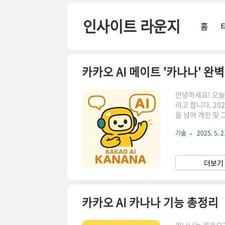
본문 바로가기
인사이트 라운지
홈
카카오 AI 메이트 '카나나' 완
안녕하세요! 오늘
려고 합니다. 20
을 넘어 개인 및
나의 설치 방법부
기술
2025. 5. 2
나(Kanana)는
니다. 기존의 A
파악하고 도움을 
더보기 
니다:나나(개인 메
카카오 AI 카나나 기능 총정리