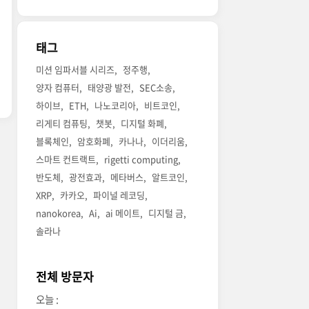
태그
미션 임파서블 시리즈
정주행
양자 컴퓨터
태양광 발전
SEC소송
하이브
ETH
나노코리아
비트코인
리게티 컴퓨팅
챗봇
디지털 화폐
블록체인
암호화폐
카나나
이더리움
스마트 컨트랙트
rigetti computing
반도체
광전효과
메타버스
알트코인
XRP
카카오
파이널 레코딩
nanokorea
Ai
ai 메이트
디지털 금
솔라나
전체 방문자
오늘 :