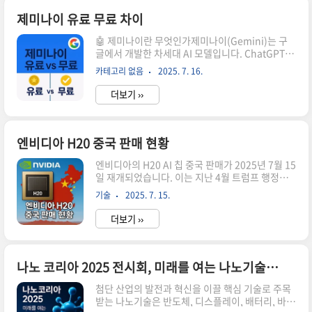
태양광 발전이란 무엇인가?태양광 발전의 기본 개
념태양광 발전은 태양의 빛에너지를 변환시켜 전기
제미나이 유료 무료 차이
를 생산하는 발전기술입니다. 햇빛을 받으면 광전
🤖 제미나이란 무엇인가제미나이(Gemini)는 구
효과에 의해 전기를 발생하는 태양전지를 이용한
글에서 개발한 차세대 AI 모델입니다. ChatGPT와
발전방식으로, 태양열 발전과는 구별됩니다. 태양
같은 대화형 AI 서비스로, 텍스트 생성, 번역, 코딩,
열 발전이 태양의 열을 이용하여 물을 끓여 증기를
카테고리 없음
2025. 7. 16.
이미지 분석 등 다양한 기능을 제공합니다. 구글은
만들고 터빈을 돌려 전기를 생산하는 반면, 태양광
제미나이를 무료 버전과 유료 버전으로 나누어 서
발전은 빛 자체를 직접 전기로 변환하는 기술..
더보기 ››
비스하고 있으며, 각각 다른 AI 모델과 기능을 제공
합니다.🆓 제미나이 무료 버전 특징사용 모델무료
버전은 Gemini 2.5 Flash 모델을 사용합니다. 이
모델은 일상적인 질문에 빠르게 답변하도록 최적화
엔비디아 H20 중국 판매 현황
되어 있습니다.주요 기능일반적인 AI 챗봇 기능 제
엔비디아의 H20 AI 칩 중국 판매가 2025년 7월 15
공기본적인 텍스트 생성 및 요약구글 검색을 통한
일 재개되었습니다. 이는 지난 4월 트럼프 행정부
정보 제공기본적인 번역 및 코딩 지원텍스트 및 기
의 수출 제한 조치로 중단되었던 판매가 약 3개월
본 이미지 처리토큰 제한무료 버전은 최대 32,000
기술
2025. 7. 15.
만에 재개되는 것으로, 글로벌 AI 칩 시장에 큰 변화
개의 토큰을 사용할 수 있습니다. 이는 일반적..
를 가져오고 있습니다.📈 H20 칩 판매 중단과 재개
더보기 ››
배경수출 제한 조치의 배경2025년 4월: 트럼프 행
정부가 국가안보 우려로 H20 칩 중국 수출을 제한
경제적 타격: 엔비디아는 45억 달러의 재고 손실과
150억 달러의 매출 손실을 기록중국 시장 중요성:
나노 코리아 2025 전시회, 미래를 여는 나노기술의 장
중국은 세계 AI 투자의 핵심 시장으로 올해 48% 성
첨단 산업의 발전과 혁신을 이끌 핵심 기술로 주목
장하여 980억 달러 규모로 예상판매 재개 결정 요
받는 나노기술은 반도체, 디스플레이, 배터리, 바이
인트럼프 행정부는 다음과 같은 이유로 H20 칩 판