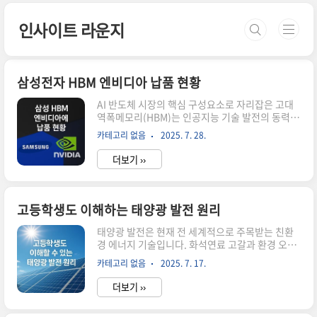
본문 바로가기
인사이트 라운지
삼성전자 HBM 엔비디아 납품 현황
AI 반도체 시장의 핵심 구성요소로 자리잡은 고대
역폭메모리(HBM)는 인공지능 기술 발전의 동력입
니다. 특히 엔비디아와 삼성전자 간의 HBM 납품은
카테고리 없음
2025. 7. 28.
글로벌 반도체 생태계에 중요한 변화를 가져오고
있습니다. 본 포스팅에서는 삼성전자의 엔비디아
더보기 ››
HBM 납품 여정을 시기별로 살펴보고, 현재 상황과
미래 전망을 분석해보겠습니다.삼성전자의 엔비디
아 HBM 납품 초기 도전HBM 기술의 선구자였던
삼성전자삼성전자는 HBM을 최초로 개발한 회사
고등학생도 이해하는 태양광 발전 원리
로, 엔비디아가 처음 사용한 HBM 제품 역시 삼성
전자의 것이었습니다. 이러한 기술적 우위에도 불
태양광 발전은 현재 전 세계적으로 주목받는 친환
구하고, 삼성전자는 HBM 시장 대응에서 경쟁사에
경 에너지 기술입니다. 화석연료 고갈과 환경 오염
뒤처지게 되었습니다.시장 대응 지연과 투자 축소
문제가 심각해지면서, 태양의 무한한 에너지를 활
카테고리 없음
2025. 7. 17.
의 결과삼성전자의 엔비디아 HBM3E 납품이 어려
용하는 태양광 발전 기술의 중요성이 더욱 커지고
워진 주된 배경은 HBM 시장 대응이 ..
있습니다. 특히 우리나라에서는 친환경 발전 산업
더보기 ››
에 대한 투자와 연구가 활발히 진행되고 있어, 미래
에너지 시스템의 핵심 기술로 자리잡고 있습니다.